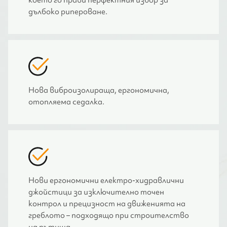
дълбоко рипероване.
Нова виброизолираща, ергономична,
отопляема седалка.
Нови ергономични електро-хидравлични
джойстици за изключително точен
контрол и прецизност на движенията на
греблото – подходящо при строителство
на пътища.