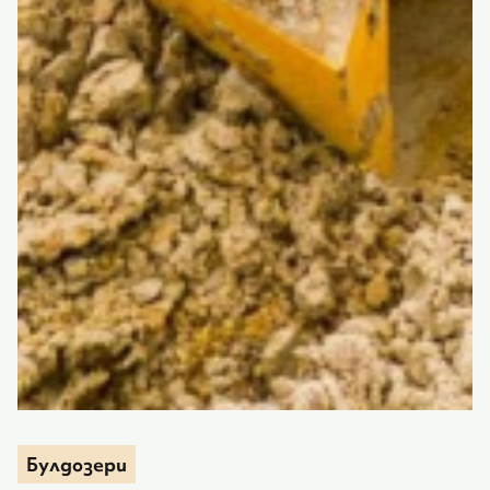
Булдозери