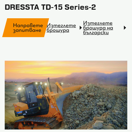
DRESSTA TD-15 Series-2
Изтеглете
Направете
Изтеглете
брошура на
запитване
брошура
български