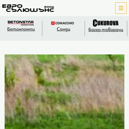
Бетонпомпи
Сонди
Багер товарачи