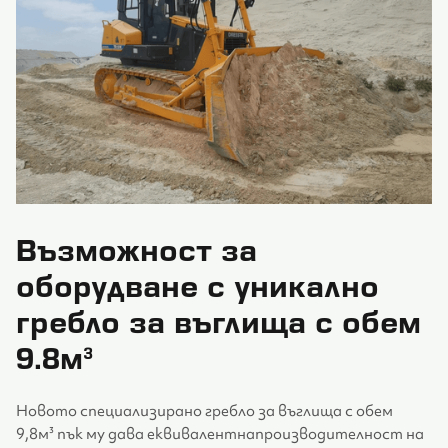
Възможност за
оборудване с уникално
гребло за въглища с обем
9.8м³
Новото специализирано гребло за въглища с обем
9,8м³ пък му дава еквивалентнапроизводителност на