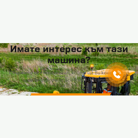
Имате интерес към тази
машина?
Свържете се с нашия екип, който ще Ви консултира
и ще отговори на всичките Ви въпроси.
Направете запитване
Изтеглете брошура
Изтеглете брошура на български