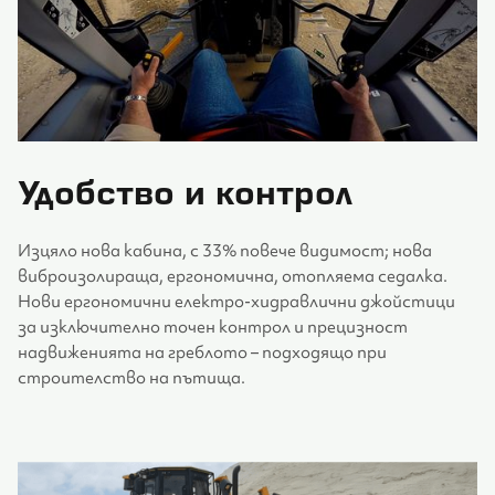
Удобство и контрол
Изцяло нова кабина, с 33% повече видимост; нова
виброизолираща, ергономична, отопляема седалка.
Нови ергономични електро-хидравлични джойстици
за изключително точен контрол и прецизност
надвиженията на греблото – подходящо при
строителство на пътища.