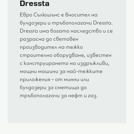
Dressta
Евро Сълюшънс е вносител на
булдозери и тръбополагачи Dressta.
Dressta има богато наследство и се
разрасна до световен
производител на тежко
строително оборудване, известен
с конструирането на издръжливи,
мощни машини за най-тежките
приложения – от минни или
булдозери за сметища до
тръбополагачи за нефт и газ.