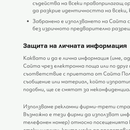
съдейства на всеки правоприлагащ орга
да разкрие идентичността на всеки,
Забранено е използването на Сайта с 
без изричното предварително разр
Защита на личната информация
Каквато и да е лична информация (име, а
Сайта чрез електронна поща или по друг н
съответствие с приетата от Сайта Поли
съобщение или материал, който изпратит
подобни, ще се смятат за неконфиденциал
Използваме рекламни фирми-трети стран
Възможно е тези фирми да използват инф
телефонен номер) относно посещенията Ви
стоки и услуги, които може да представл