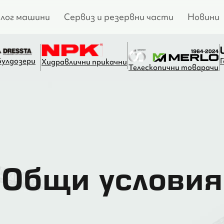
лог машини
Сервиз и резервни части
Новини
Булдозери
Хидравлични прикачни
Телескопични товарачи
Общи условия