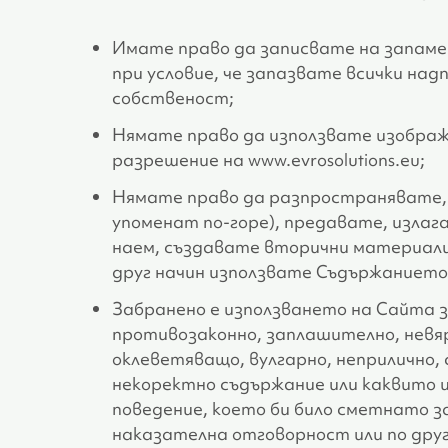
Имате право да записвате на запамет
при условие, че запазвате всички над
собственост;
Нямате право да използвате изображе
разрешение на www.evrosolutions.eu;
Нямате право да разпространявате, 
упоменат по-горе), предавате, излаг
наем, създавате вторични материали 
друг начин използвате Съдържанието 
Забранено е използването на Сайта з
противозаконно, заплашително, невя
оклеветяващо, вулгарно, неприлично,
некоректно съдържание или каквито 
поведение, което би било сметнато з
наказателна отговорност или по друг 