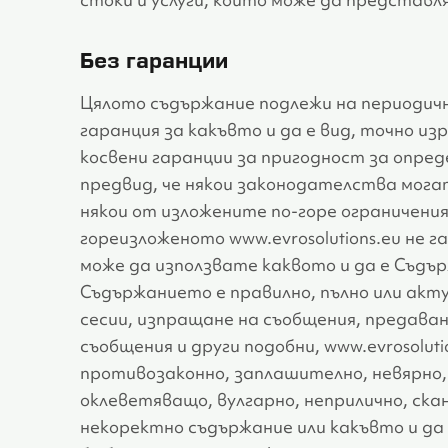
Без гаранции
Цялото съдържание подлежи на периодични
гаранция за какъвто и да е вид, точно из
косвени гаранции за пригодност за опре
предвид, че някои законодателства мога
някои от изложените по-горе ограничения
гореизложеното www.evrosolutions.eu не 
може да използвате каквото и да е Съдъ
Съдържанието е правилно, пълно или актуа
сесии, изпращане на съобщения, предаван
съобщения и други подобни, www.evrosolut
противозаконно, заплашително, невярно
оклеветяващо, вулгарно, неприлично, ска
некоректно съдържание или какъвто и да