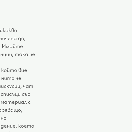
никакво
ничена до,
т. Имайте
нции, така че
 който вие
 нито че
дискусии, чат
списъци със
т материал с
оряващо,
зно
едение, което