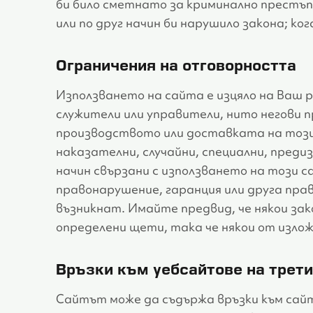
би било сметнато за криминално престъп
или по друг начин би нарушило закона; к
Ограничения на отговорността
Използването на сайта е изцяло на Ваш ри
служители или управители, нито негови 
производството или доставката на този с
наказателни, случайни, специални, предиз
начин свързани с използването на този с
правонарушение, гаранция или друга прав
възникнат. Имайте предвид, че някои з
определени щети, така че някои от излож
Връзки към уебсайтове на трети
Сайтът може да съдържа връзки към сайт