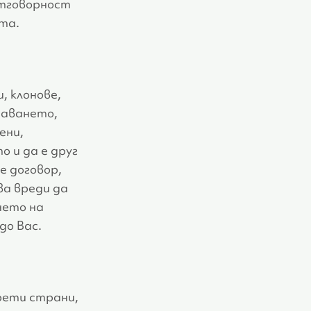
отговорност
та.
, клонове,
даването,
ени,
о и да е друг
е договор,
ва вреди да
нето на
до Вас.
рети страни,