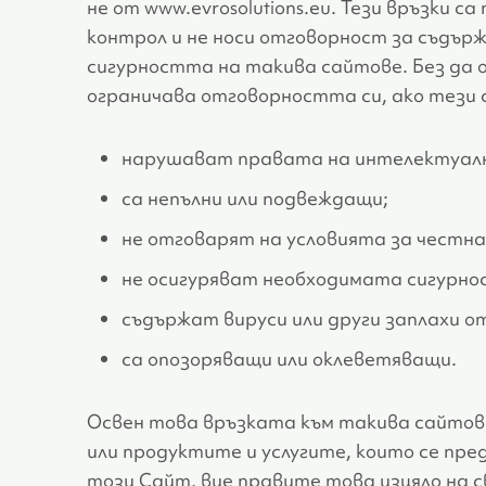
не от www.evrosolutions.eu. Тези връзки с
контрол и не носи отговорност за съдър
сигурността на такива сайтове. Без да о
ограничава отговорността си, ако тези
нарушават правата на интелектуалн
са непълни или подвеждащи;
не отговарят на условията за честна
не осигуряват необходимата сигурно
съдържат вируси или други заплахи о
са опозоряващи или оклеветяващи.
Освен това връзката към такива сайтове 
или продуктите и услугите, които се пре
този Сайт, вие правите това изцяло на св