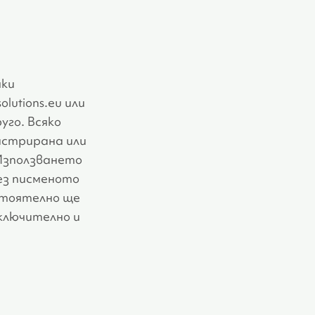
чки
lutions.eu или
уго. Всяко
гистрирана или
 Използването
без писменото
астоятелно ще
ключително и