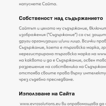
напуснете Сайта.
Собственост над съдържанието
Сайтът и цялото му съдържание, включите
изображения ("Съдържание") са със защите
други организации и/или лица. Всички прав
Съдържание, което е търговска марка, гр
нерегистрирана търговска марка на www.e
на каквото и да е Съдържание, освен това
разрешение на собственика на Съдържание
отстоява своите права върху интелекту
чрез съдебно преследване.
Използване на Сайта
www.evrosolutions.eu ви оправомощава да