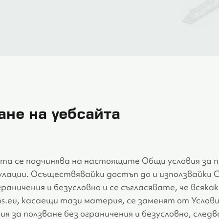
ане на уебсайта
та се подчинява на настоящите Общи условия за 
егулации. Осъществявайки достъп до и използвайки 
раничения и безусловно и се съгласявате, че всякак
ns.eu, касаещи тази материя, се заменят от Услови
ия за ползване без ограничения и безусловно, следв