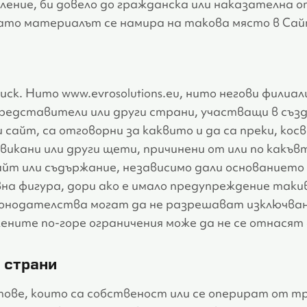
ление, би довело до гражданска или наказателна 
огато материалът се намира на такова място в Сай
ск. Нито www.evrosolutions.eu, нито негови филиали
представители или други страни, участващи в съз
айт, са отговорни за каквито и да са преки, косв
викани или други щети, причинени от или по какъвт
айт или съдържание, независимо дали основанието 
на фигура, дори ако е имало предупреждение таки
аконодателства могат да не разрешават изключва
ените по-горе ограничения може да не се отнасят 
 страни
ове, които са собственост или се оперират от т