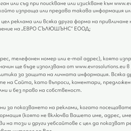
н или съд при поискване или изискване към www.evr
 който изпраща или предава такава информация ил
цел реклама или всяка друга форма на привличане 
ешение на „ЕВРО СЪЛЮШЪНС“ ЕООД;
дрес, телефонен номер или e-mail адрес), която из
ачин ще бъде използвана от www.evrosolutions.eu в
тика за защита на личната информация. Всяка д
е на Сайта, като въпроси, коментари, предложени
ни и без право на собственост.
и за показването на реклами, когато посещавате
ормация (която не включва Вашето име, адрес, име
 на този и други уебсайтове с цел да показват р
яват интерес за Вас.