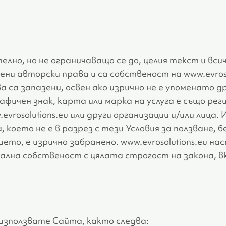
лно, но не ограничаващо се до, целия текст и вси
ни авторски права и са собственост на www.evroso
а са запазени, освен ако изрично не е упоменато др
афичен знак, карта или марка на услуга е също ре
vrosolutions.eu или други организации и/или лица.
, което не е в разрез с тези Условия за ползване, 
то, е изрично забранено. www.evrosolutions.eu н
ална собственост с цялата строгост на закона, в
 използвате Сайта, както следва: