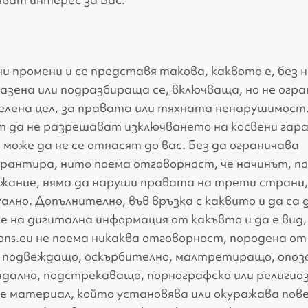
 промени и се представя такова, каквото е, без 
разена или подразбираща се, включваща, но не огра
делена цел, за правата или тяхната ненарушимос
т да не разрешават изключването на косвени гара
 може да не се отнасят до вас. Без да ограничава
гарантира, нито поема отговорност, че начинът, по
ржание, няма да наруши правата на трети страни,
лно. Допълнително, във връзка с каквито и да са 
е на дигитална информация от какъвто и да е вид, 
ions.eu не поема никаква отговорност, породена о
, подвеждащо, оскърбително, малтретиращо, опоз
ндално, подстрекаващо, порнографско или религио
 е материал, който установява или окуражава пов