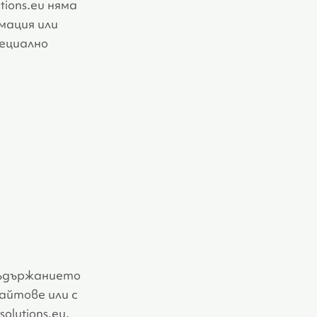
tions.eu няма
мация или
пециално
 съдържанието
айтове или с
lutions.eu.