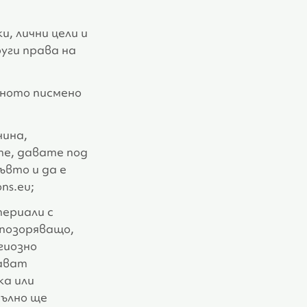
, лични цели и
руги права на
чното писмено
чина,
те, давате под
ъвто и да е
ns.eu;
териали с
опозоряващо,
гиозно
жават
ка или
пълно ще