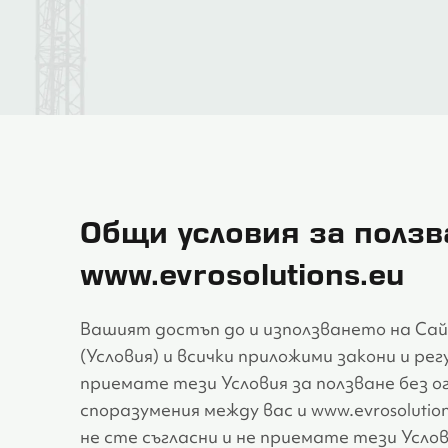
Общи условия за ползв
www.evrosolutions.eu
Вашият достъп до и използването на Сай
(Условия) и всички приложими закони и р
приемате тези Условия за ползване без ог
споразумения между вас и www.evrosolutio
не сте съгласни и не приемате тези Услов