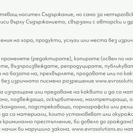
яващ носител Съдържание, но само за нетърговски
писи върху Съдържанието, свързани с авторски и д
ния на хора, продукти, услуги или места без изри
променяте (редактирате), копирате (освен по на
ате, възпроизвеждате, репродуцирате, публикува
на базата на, прехвърляте, продавате или по как
без изричното писмено разрешение www.evrosolutio
а изпращане или предаване на каквито и да са ма
рно, подвеждащо, оскърбително, малтретиращо, 
 скандално, подстрекаващо, порнографско или рели
и да са материали, които установяват или окура
а криминално престъпление, би довело до гражданс
начин би нарушило закона. www.evrosolutions.eu на