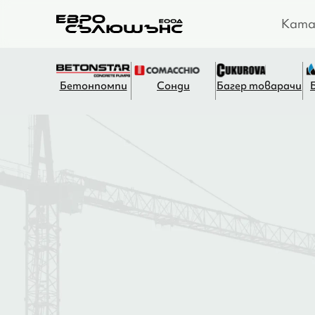
Ката
Бетонпомпи
Сонди
Багер товарачи