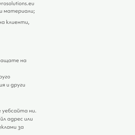
osolutions.eu
и материали;
на клиенти,
пращате на
руго
я и други
 уебсайта ни.
йл адрес или
еклами за