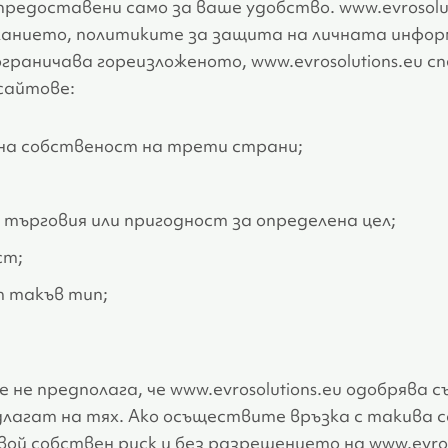
а предоставени само за ваше удобство. www.evrosolu
жанието, политиките за защита на личната инфор
граничава гореизложеното, www.evrosolutions.eu с
 сайтове:
а собственост на трети страни;
 търговия или пригодност за определена цел;
ст;
т такъв тип;
не предполага, че www.evrosolutions.eu одобрява
длагат на тях. Ако осъществите връзка с такива с
ой собствен риск и без разрешението на www.evroso