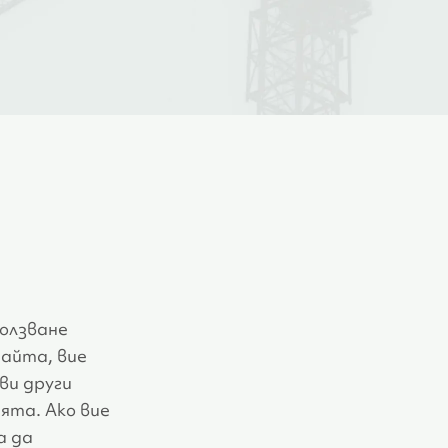
ползване
Сайта, вие
ви други
ята. Ако вие
а да