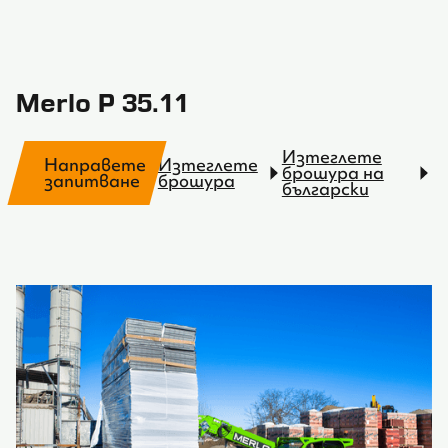
Merlo P 35.11
Изтеглете
Направете
Изтеглете
брошура на
запитване
брошура
български