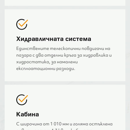
Хидравличната система
Единствените телескопични повдигачи на
пазара с два отделни кръга за хидравлика и
хидростатика, за намалени
експлоатационни разходи.
Кабина
С широчина от 1 010 мм и голяма остъклена