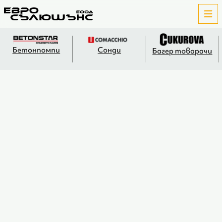
Бетонпомпи
Сонди
Багер товарачи