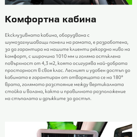
Комфортна кабина
Ексклузивната кабина, оборудвана с
шумозаглушаващи панели на рамата, е разработена,
за да гарантира на нашите клиенти рекордно ниво на
комфорт, с широчина 1010 мм и голяма остъклена
повърхност от 4,3 м2, която осигурява най-добрата
просторност в своя клас. Лесният и удобен достъп до
кабината е гарантиран от отварящата се на 180°
врата, голямото разстояние между вертикалната
стойка и волана, както и правилното разположение
на стъпалата и дръжките за достъп.