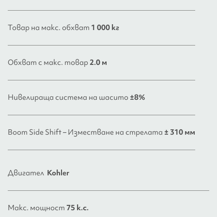
Товар на макс. обхват
1 000 кг
Обхват с макс. товар
2.0 м
Нивелираща система на шасито
±8%
Boom Side Shift – Изместване на стрелата
± 310 мм
Двигател
Kohler
Макс. мощност
75 к.с.