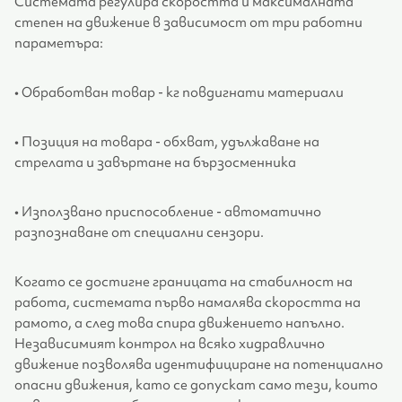
Системата регулира скоростта и максималната
степен на движение в зависимост от три работни
параметъра:
• Обработван товар - кг повдигнати материали
• Позиция на товара - обхват, удължаване на
стрелата и завъртане на бързосменника
• Използвано приспособление - автоматично
разпознаване от специални сензори.
Когато се достигне границата на стабилност на
работа, системата първо намалява скоростта на
рамото, а след това спира движението напълно.
Независимият контрол на всяко хидравлично
движение позволява идентифициране на потенциално
опасни движения, като се допускат само тези, които