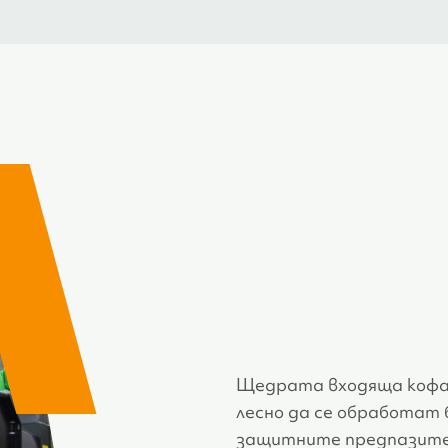
Щедрата входяща кофа п
лесно да се обработат 
защитните предпазите