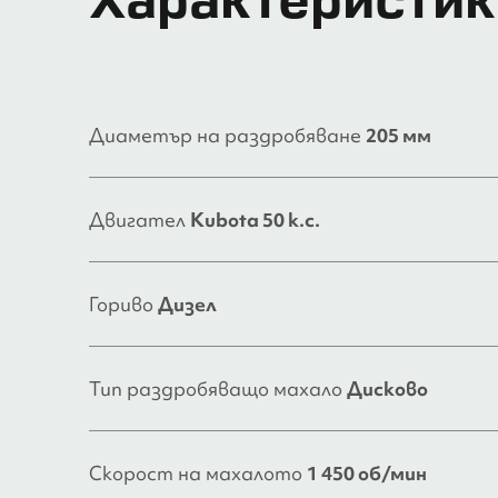
Диаметър на раздробяване
205 мм
Двигател
Kubota 50 к.с.
Гориво
Дизел
Тип раздробяващо махало
Дисково
Скорост на махалото
1 450 об/мин