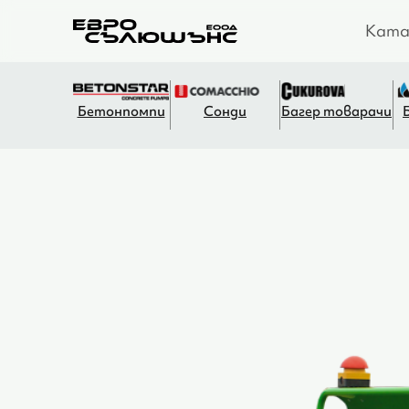
Ката
Бетонпомпи
Сонди
Багер товарачи