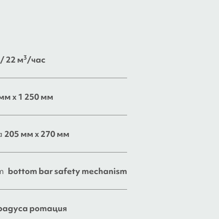
3
/ 22 м
/час
мм x 1 250 мм
а
205 мм x 270 мм
ст
bottom bar safety mechanism
градуса ротация