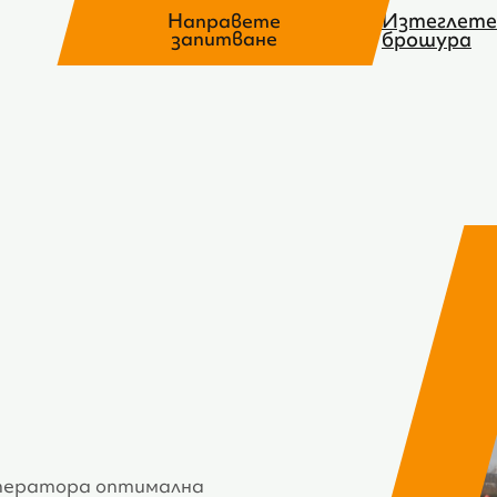
Изтеглете
Направете
запитване
брошура
оператора оптимална