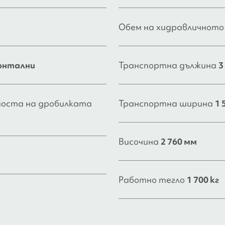
Обем на хидравличното
онтални
Транспортна дължина
3
носта на дробилката
Транспортна ширина
1 
Височина
2 760 мм
Работно тегло
1 700 кг