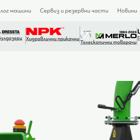
лог машини
Сервиз и резервни части
Новини
Булдозери
Хидравлични прикачни
Телескопични товарачи