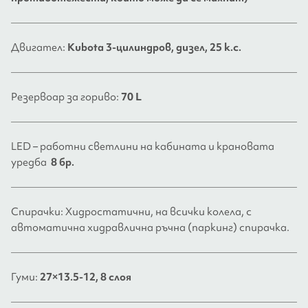
Двигател:
Kubota 3-цилиндров, дизел, 25 к.с.
Резервоар за гориво:
70 L
LED – работни светлини на кабината и крановата
уредба
8 бр.
Спирачки: Хидростатични, на всички колела, с
автоматична хидравлична ръчна (паркинг) спирачка.
Гуми:
27×13.5-12, 8 слоя