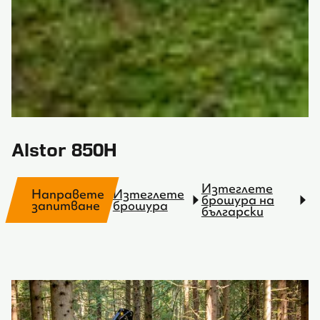
Alstor 850H
Изтеглете
Направете
Изтеглете
брошура на
запитване
брошура
български