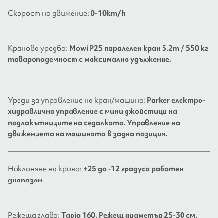
Скорост на движение:
0-10km/h
Кранова уредба:
Mowi P25 паралелен кран 5.2m / 550 кг
товароподемност с максимално удължение.
Уреди за управление на кран/машина:
Parker електро-
хидравлично управление с мини джойстици на
подлакътниците на седалката. Управление на
движението на машината в задна позиция.
Накланяне на крана:
+25 до -12 градуса работен
диапазон.
Режеща глава:
Tapio 160. Режещ диаметър 25-30 см.