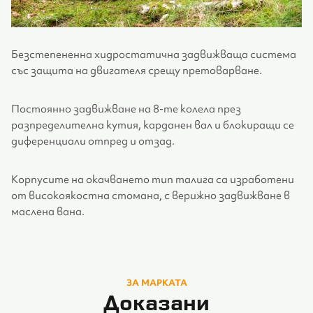
Безстепененна хидростатична задвижваща система
със защита на двигателя срещу претоварване.
Постоянно задвижване на 8-те колела през
разпределителна кутия, карданен вал и блокиращи се
диференциали отпред и отзад.
Корпусите на окачването тип талига са изработени
от високоякостна стомана, с верижно задвижване в
маслена вана.
ЗА МАРКАТА
Доказани