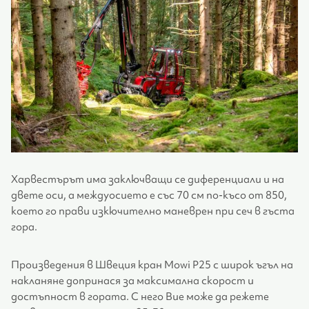
Харвестърът има заключващи се диференциали и на
двете оси, а междуосието е със 70 см по-късо от 850,
което го прави изкючително маневрен при сеч в гъста
гора.
Произведения в Швеция кран Mowi P25 с широк ъгъл на
накланяне допринася за максимална скорост и
достъпност в гората. С него Вие може да режете